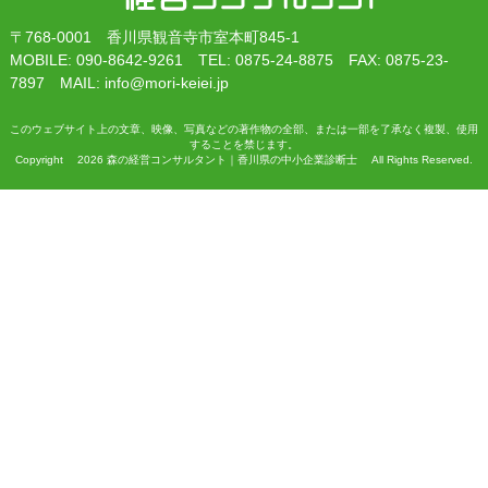
〒768-0001 香川県観音寺市室本町845-1
MOBILE: 090-8642-9261 TEL: 0875-24-8875 FAX: 0875-23-
7897 MAIL: info@mori-keiei.jp
このウェブサイト上の文章、映像、写真などの著作物の全部、または一部を了承なく複製、使用
することを禁じます。
Copyright 2026 森の経営コンサルタント｜香川県の中小企業診断士 All Rights Reserved.