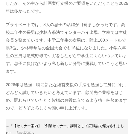
したが、その中から計画実行支援のご要望をいただくことも2025
年は多かったです。
プライベートでは、3人の息子の活躍が目覚ましかったです。高
校二年生の長男は少林寺拳法でインターハイ出場、学校では生徒
会長を務めています。中学二年生の次男は、陸上100メートルで
県3位、少林寺拳法の全国大会でも16位になりました。小学六年
生の三男は硬式野球でケガをしながら中学生にくらいついていま
す。息子に負けないよう私も新しい分野に挑戦していこうと思い
ます。
2026年は勉強、特に新たな経営支援の手法を勉強して身につけ、
どんどん試していきたいと考えています。顧問先企業様をはじ
め、関わらせていただく皆様のお役に立てるよう精一杯努めます
ので、どうぞよろしくお願い申し上げます。
←「
【セミナー案内】「創業セミナー」講師として広報誌で紹介されまし
た！
」前の記事へ