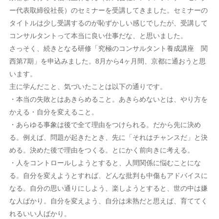
ー代表取締役社長）のセミナーを受講してきました。セミナーの
タイトルは少し受講するのが恥ずかしい感じでしたが、受講して
コンサルタントって本当に良い仕事だな、と思いました。
さっそく、続きとなる研修「究極のコンサルタント養成講座 関
西第7期」を申込みました。8月から4ヶ月間、京都に通おうと思
います。
主に学んだこと、気づいたことは以下の通りです。
・本当の失敗とはあきらめること。あきらめないとは、やり方を
かえる・自分を変えること。
・あらゆる事象は後で全て理由をつけられる。だから先に決め
る。例えば、問題が起きたとき、先に「それはチャンスだ」と決
める。決めた後で理由をつくる。とにかく前向きに考える。
・人をコントロールしようとすると、人間関係に悩むことにな
る。自分を変えようとすれば、どんな批判も中傷もアドバイスに
なる。自分の思い通りにしよう、楽しようとすると、世の中は嫌
な人ばかり。自分を変えよう、自分は未熟だと思えば、育ててく
れるいい人ばかり。