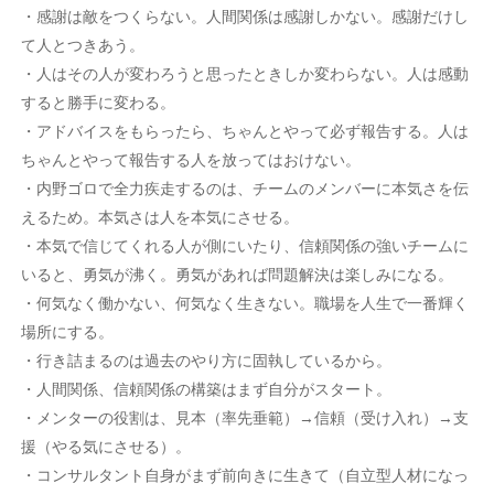
・感謝は敵をつくらない。人間関係は感謝しかない。感謝だけし
て人とつきあう。
・人はその人が変わろうと思ったときしか変わらない。人は感動
すると勝手に変わる。
・アドバイスをもらったら、ちゃんとやって必ず報告する。人は
ちゃんとやって報告する人を放ってはおけない。
・内野ゴロで全力疾走するのは、チームのメンバーに本気さを伝
えるため。本気さは人を本気にさせる。
・本気で信じてくれる人が側にいたり、信頼関係の強いチームに
いると、勇気が沸く。勇気があれば問題解決は楽しみになる。
・何気なく働かない、何気なく生きない。職場を人生で一番輝く
場所にする。
・行き詰まるのは過去のやり方に固執しているから。
・人間関係、信頼関係の構築はまず自分がスタート。
・メンターの役割は、見本（率先垂範）→信頼（受け入れ）→支
援（やる気にさせる）。
・コンサルタント自身がまず前向きに生きて（自立型人材になっ