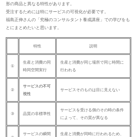
形の商品と異なる特性があります。
受注するためには特にサービスの可視化が必要です。
福島正伸さんの「究極のコンサルタント養成講座」での学びをも
とにまとめたいと思います。
特性
説明
生産と消費の同
生産と消費が同じ場所で同じ時間に
①
時同空間実行
行われる
サービスの不可
②
サービスそのものは目に見えない
視性
サービスを受ける側のその時の条件
③
品質の非標準性
によって、その質が異なる
サービスの瞬間
生産と消費が同時に行われるため、