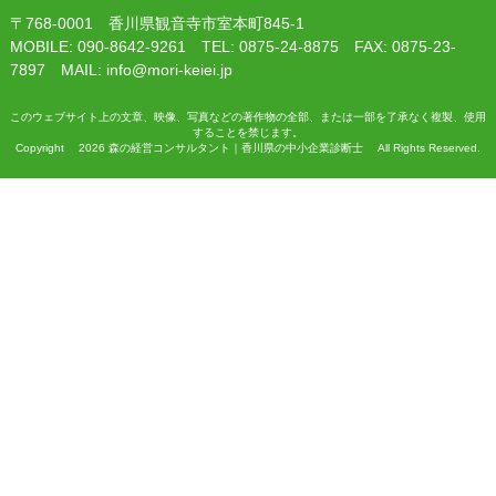
〒768-0001 香川県観音寺市室本町845-1
MOBILE: 090-8642-9261 TEL: 0875-24-8875 FAX: 0875-23-
7897 MAIL: info@mori-keiei.jp
このウェブサイト上の文章、映像、写真などの著作物の全部、または一部を了承なく複製、使用
することを禁じます。
Copyright 2026 森の経営コンサルタント｜香川県の中小企業診断士 All Rights Reserved.